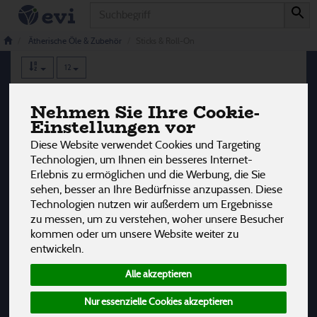
Produkt
Sticks & Roll-On
5 von 3242
Ätherische Öle & Zubehör
Sticks & Roll-On
12
Hersteller
Ernährung
Allergene
Nehmen Sie Ihre Cookie-
Einstellungen vor
Diese Website verwendet Cookies und Targeting
Technologien, um Ihnen ein besseres Internet-
Erlebnis zu ermöglichen und die Werbung, die Sie
sehen, besser an Ihre Bedürfnisse anzupassen. Diese
Technologien nutzen wir außerdem um Ergebnisse
zu messen, um zu verstehen, woher unsere Besucher
kommen oder um unsere Website weiter zu
entwickeln.
Alle akzeptieren
Nur essenzielle Cookies akzeptieren