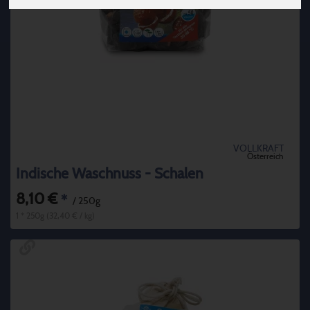
VOLLKRAFT
Österreich
Indische Waschnuss - Schalen
8,10 €
*
/ 250g
1 * 250g (32,40 € / kg)