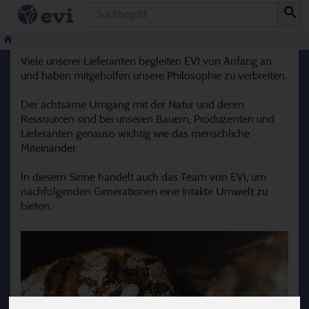
Produkt
Unsere Lieferanten
Viele unserer Lieferanten begleiten EVI von Anfang an
und haben mitgeholfen unsere Philosophie zu verbreiten.
Der achtsame Umgang mit der Natur und deren
Ressourcen sind bei unseren Bauern, Produzenten und
Lieferanten genauso wichtig wie das menschliche
Miteinander.
In diesem Sinne handelt auch das Team von EVI, um
nachfolgenden Generationen eine intakte Umwelt zu
bieten.