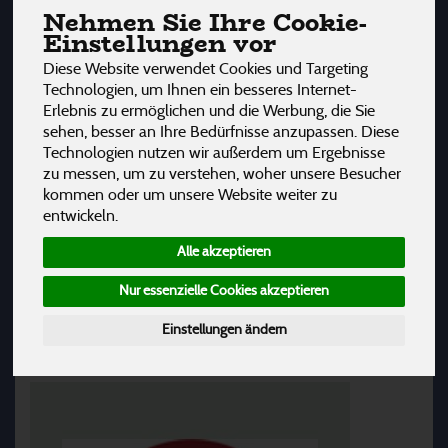
Nehmen Sie Ihre Cookie-
Einstellungen vor
Diese Website verwendet Cookies und Targeting
Technologien, um Ihnen ein besseres Internet-
Erlebnis zu ermöglichen und die Werbung, die Sie
sehen, besser an Ihre Bedürfnisse anzupassen. Diese
Technologien nutzen wir außerdem um Ergebnisse
zu messen, um zu verstehen, woher unsere Besucher
kommen oder um unsere Website weiter zu
entwickeln.
Biologische Lebensmittel aller Art und der damit
Alle akzeptieren
einhergehende achtsame Umgang haben obersten
Stellenwert bei all unseren Bauern und Produzenten.
Nur essenzielle Cookies akzeptieren
Einstellungen ändern
UNSERE GROSSHÄNDLER