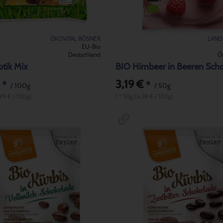
ÖKOVITAL RÖSNER
LAND
EU-Bio
Deutschland
Ös
tik Mix
BIO Himbeer in Beeren Sch
3,19 €
*
*
/ 100g
/ 50g
,99 € / 100g)
1 * 50g (6,38 € / 100g)