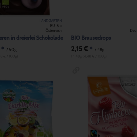
LANDGARTEN
EU-Bio
Österreich
Deu
ren in dreierlei Schokolade
BIO Brausedrops
2,15 €
*
*
/ 50g
/ 48g
38 € / 100g)
1 * 48g (4,48 € / 100g)