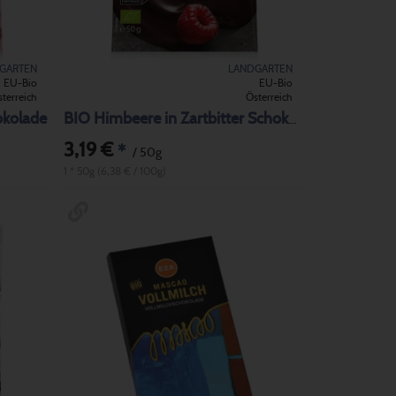
GARTEN
LANDGARTEN
EU-Bio
EU-Bio
terreich
Österreich
okolade
BIO Himbeere in Zartbitter Schokolade
3,19 €
*
/ 50g
1 * 50g (6,38 € / 100g)