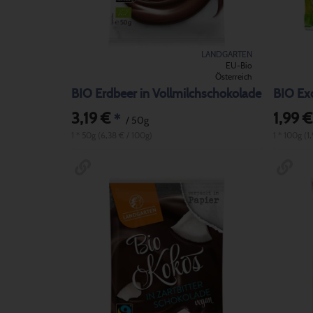
LANDGARTEN
EU-Bio
Österreich
BIO Erdbeer in Vollmilchschokolade
BIO Exo
3,19 €
1,99 €
*
/ 50g
1 * 50g (6,38 € / 100g)
1 * 100g (1