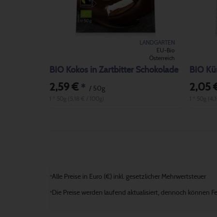
LANDGARTEN
EU-Bio
Österreich
BIO Kokos in Zartbitter Schokolade
BIO Kür
2,59 €
2,05 
*
/ 50g
1 * 50g (5,18 € / 100g)
1 * 50g (4,
Alle Preise in Euro (€) inkl. gesetzlicher Mehrwertsteuer
*
Die Preise werden laufend aktualisiert, dennoch können Fehl
*