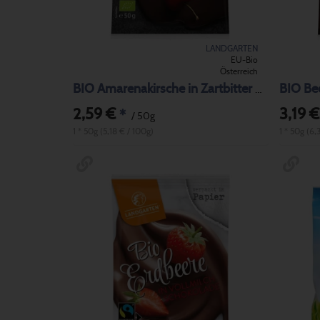
LANDGARTEN
EU-Bio
Österreich
BIO Bee
BIO Amarenakirsche in Zartbitter Schokolade
2,59 €
3,19 €
*
/ 50g
1 * 50g (5,18 € / 100g)
1 * 50g (6,