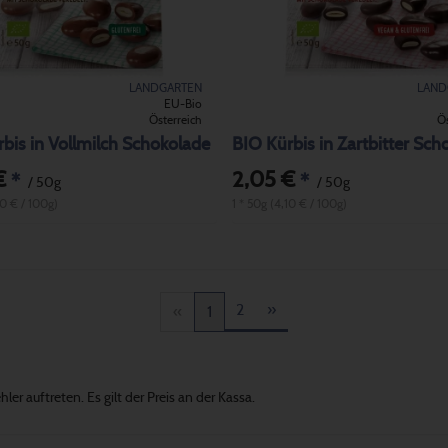
LANDGARTEN
LAND
EU-Bio
Österreich
Ös
bis in Vollmilch Schokolade
BIO Kürbis in Zartbitter Sch
€
2,05 €
*
*
/ 50g
/ 50g
10 € / 100g)
1 * 50g (4,10 € / 100g)
2
»
«
1
er auftreten. Es gilt der Preis an der Kassa.