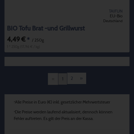
TAIFUN
EU-Bio
Deutschland
BIO Tofu Brat -und Grillwurst
4,49 €
*
/ 250g
1 * 250g (17,96 € / kg)
2
»
«
1
Alle Preise in Euro (€) inkl. gesetzlicher Mehrwertsteuer
*
Die Preise werden laufend aktualisiert, dennoch können
*
Fehler auftreten. Es gilt der Preis an der Kassa.