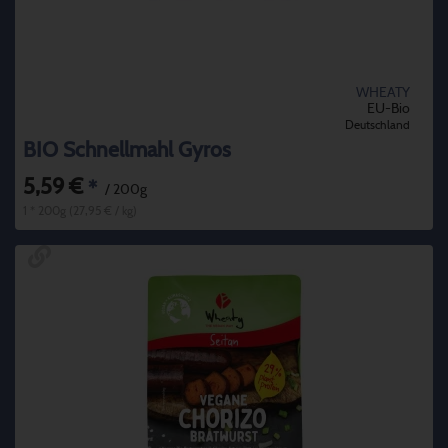
WHEATY
EU-Bio
Deutschland
BIO Schnellmahl Gyros
5,59 €
*
/ 200g
1 * 200g (27,95 € / kg)