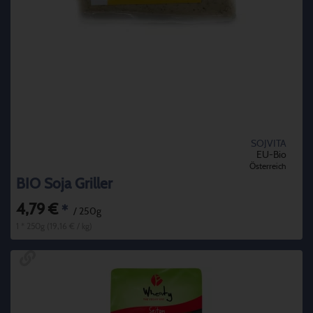
SOJVITA
EU-Bio
Österreich
BIO Soja Griller
4,79 €
*
/ 250g
1 * 250g (19,16 € / kg)