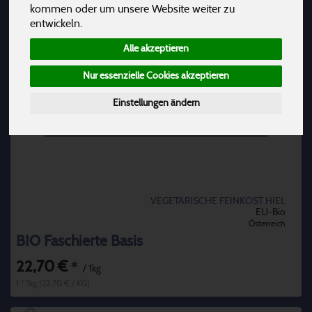
kommen oder um unsere Website weiter zu
entwickeln.
Alle akzeptieren
Nur essenzielle Cookies akzeptieren
Einstellungen ändern
VEGETARISCHE FEINKOST HIEL
EU-Bio
Österreich
BIO Faschierte Basis
22,70 €
*
/ 1kg
1 * 1kg (22,70 € / KG)