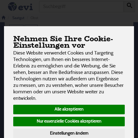
Produkt
Obst
3 von 3242
Saatgut
Obst
12
Nehmen Sie Ihre Cookie-
Einstellungen vor
Hersteller
Allergene
Diese Website verwendet Cookies und Targeting
Technologien, um Ihnen ein besseres Internet-
Erlebnis zu ermöglichen und die Werbung, die Sie
sehen, besser an Ihre Bedürfnisse anzupassen. Diese
Technologien nutzen wir außerdem um Ergebnisse
zu messen, um zu verstehen, woher unsere Besucher
kommen oder um unsere Website weiter zu
entwickeln.
Alle akzeptieren
Nur essenzielle Cookies akzeptieren
Einstellungen ändern