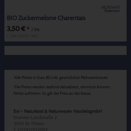
REINSAAT
Österreich
BIO Zuckermelone Charentais
3,50 €
*
/ Stk.
1 * Stk. (3,50 € / Stk.)
Alle Preise in Euro (€) inkl. gesetzlicher Mehrwertsteuer
*
Die Preise werden laufend aktualisiert, dennoch können
*
Fehler auftreten. Es gilt der Preis an der Kassa.
Evi - Naturkost & Naturwaren HandelsgmbH
Kremser Landstraße 2
3100 St. Pölten
T: 02742/352092