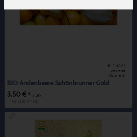
REINSAAT
Demeter
Österreich
BIO Andenbeere Schönbrunner Gold
3,50 €
*
/ Stk.
1 * Stk. (3,50 € / Stk.)