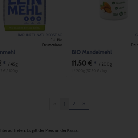
RAPUNZEL NATURKOST AG
G
EU-Bio
Deutschland
Deu
inmehl
BIO Mandelmehl
€
11,50 €
*
*
/ 45g
/ 200g
42 € / 100g)
1 * 200g (57,50 € / kg)
2
»
«
1
er auftreten. Es gilt der Preis an der Kassa.