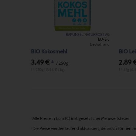
RAPUNZEL NATURKOST AG
EU-Bio
Deutschland
BIO Kokosmehl
BIO Le
3,49 €
2,89 
*
/ 250g
1 * 250g (13,96 € / kg)
1 * 45g (6,
Alle Preise in Euro (€) inkl. gesetzlicher Mehrwertsteuer
*
Die Preise werden laufend aktualisiert, dennoch können Fehl
*