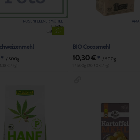
ROSENFELLNER MÜHLE
AMA
EU-Bio
Österreich
chweizenmehl
BIO Cocosmehl
10,30 €
*
*
/ 500g
/ 500g
4,38 € / kg)
1 * 500g (20,60 € / kg)