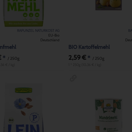
RAPUNZEL NATURKOST AG
B
EU-Bio
Deutschland
Deu
nfmehl
BIO Kartoffelmehl
€
2,59 €
*
*
/ 250g
/ 250g
,56 € / kg)
1 * 250g (10,36 € / kg)