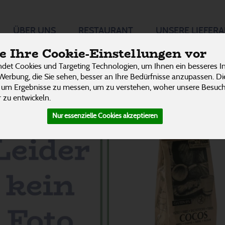
ehl
ÜBER UNS
RESTAURANT
UNSERE LIEFER
15 von 3242
P
 Ihre Cookie-Einstellungen vor
det Cookies und Targeting Technologien, um Ihnen ein besseres In
Werbung, die Sie sehen, besser an Ihre Bedürfnisse anzupassen. D
 um Ergebnisse zu messen, um zu verstehen, woher unsere Besu
 zu entwickeln.
Nur essenzielle Cookies akzeptieren