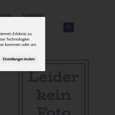
12
ANTEN
KARRIERE
rodukt
ternet-Erlebnis zu
iese Technologien
cher kommen oder um
Einstellungen ändern