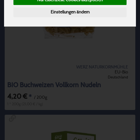
Einstellungen ändern
WERZ NATURKORNMÜHLE
EU-Bio
Deutschland
BIO Buchweizen Vollkorn Nudeln
4,20 €
*
/ 200g
1 * 200g (21,00 € / kg)