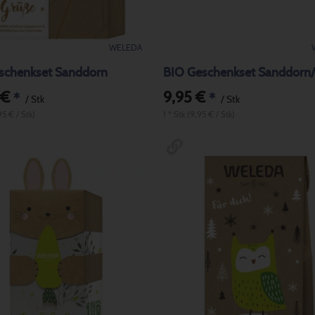
WELEDA
schenkset Sanddorn
BIO Geschenkset Sanddorn
 €
9,95 €
*
*
/ Stk
/ Stk
95 € / Stk)
1 * Stk (9,95 € / Stk)