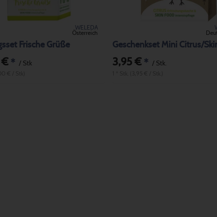
WELEDA
Österreich
Deu
gsset Frische Grüße
 €
3,95 €
*
*
/ Stk
/ Stk.
00 € / Stk)
1 * Stk. (3,95 € / Stk.)