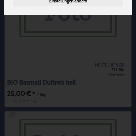
Einstellungen ändern
NESTELBERGER
EU-Bio
Österreich
BIO Basmati Duftreis hell
25,00 €
*
/ 5kg
1 * 5kg (5,00 € / kg)