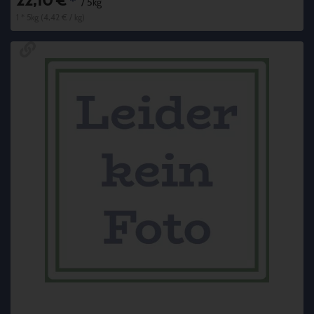
22,10 €
*
/ 5kg
1 * 5kg (4,42 € / kg)