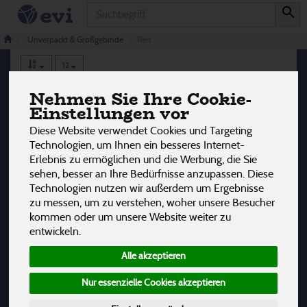
Produkt
Reis
4 von 3242
Unverpackt & Großgebinde
Reis
12
Nehmen Sie Ihre Cookie-
Hersteller
Allergene
Einstellungen vor
Diese Website verwendet Cookies und Targeting
Technologien, um Ihnen ein besseres Internet-
Erlebnis zu ermöglichen und die Werbung, die Sie
sehen, besser an Ihre Bedürfnisse anzupassen. Diese
Technologien nutzen wir außerdem um Ergebnisse
zu messen, um zu verstehen, woher unsere Besucher
kommen oder um unsere Website weiter zu
entwickeln.
Alle akzeptieren
Nur essenzielle Cookies akzeptieren