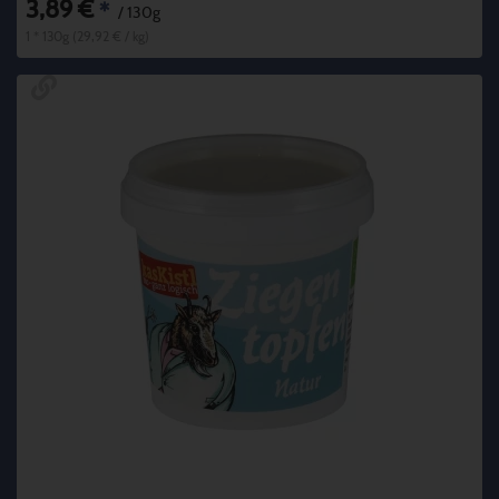
3,89 €
*
/ 130g
1 * 130g (29,92 € / kg)