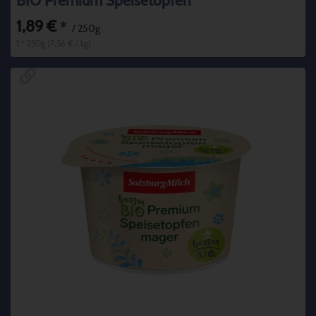
BIO Premium Speisetopfen
1,89 €
*
/ 250g
1 * 250g (7,56 € / kg)