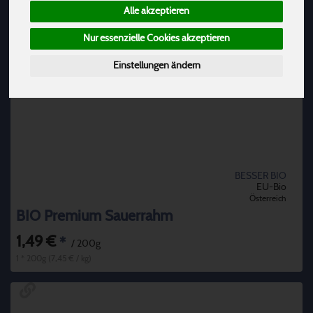
Alle akzeptieren
Nur essenzielle Cookies akzeptieren
Einstellungen ändern
BESSER BIO
EU-Bio
Österreich
BIO Premium Sauerrahm
1,49 €
*
/ 200g
1 * 200g (7,45 € / kg)