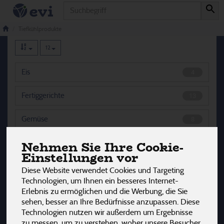
Produkt
Tiefkühlprodukte
32 von 3242
Tiefkühlprodukte
12
Eis
4
Fertiggerichte
13
Gemüse
8
Nehmen Sie Ihre Cookie-
Kräuter
3
Einstellungen vor
Obst
4
Diese Website verwendet Cookies und Targeting
Technologien, um Ihnen ein besseres Internet-
Erlebnis zu ermöglichen und die Werbung, die Sie
sehen, besser an Ihre Bedürfnisse anzupassen. Diese
Hersteller
Ernährung
Allergene
Technologien nutzen wir außerdem um Ergebnisse
zu messen, um zu verstehen, woher unsere Besucher