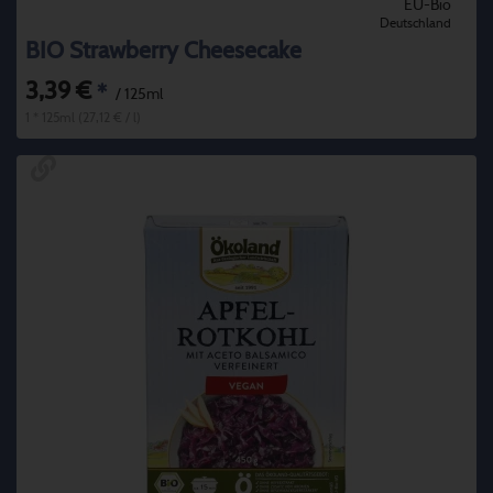
EU-Bio
Deutschland
BIO Strawberry Cheesecake
3,39 €
*
/ 125ml
1 * 125ml (27,12 € / l)