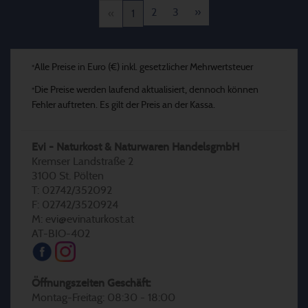
2
3
»
«
1
Alle Preise in Euro (€) inkl. gesetzlicher Mehrwertsteuer
*
Die Preise werden laufend aktualisiert, dennoch können
*
Fehler auftreten. Es gilt der Preis an der Kassa.
Evi - Naturkost & Naturwaren HandelsgmbH
Kremser Landstraße 2
3100 St. Pölten
T: 02742/352092
F: 02742/3520924
M: evi@evinaturkost.at
AT-BIO-402
Öffnungszeiten Geschäft:
Montag-Freitag: 08:30 - 18:00