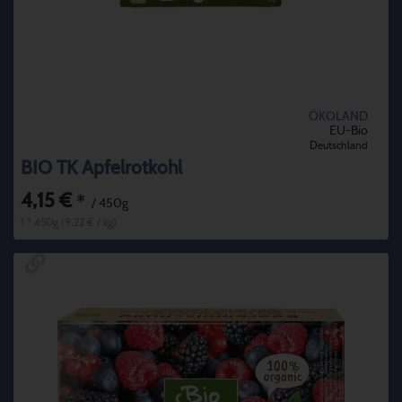
ÖKOLAND
EU-Bio
Deutschland
BIO TK Apfelrotkohl
4,15 €
*
/ 450g
1 * 450g (9,22 € / kg)