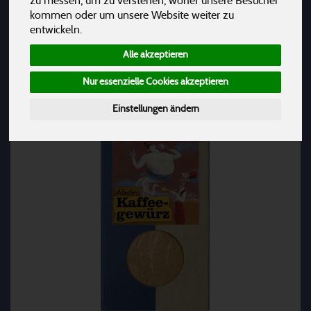
zu messen, um zu verstehen, woher unsere Besucher
kommen oder um unsere Website weiter zu
Hersteller
Ernährung
Allergene
entwickeln.
Alle akzeptieren
Nur essenzielle Cookies akzeptieren
Einstellungen ändern