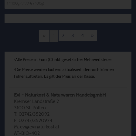
1 * 100g (9,99 € / 100g)
2
3
4
»
«
1
Alle Preise in Euro (€) inkl. gesetzlicher Mehrwertsteuer
*
Die Preise werden laufend aktualisiert, dennoch können
*
Fehler auftreten. Es gilt der Preis an der Kassa.
Evi - Naturkost & Naturwaren HandelsgmbH
Kremser Landstraße 2
3100 St. Pölten
T: 02742/352092
F: 02742/3520924
M: evi@evinaturkost.at
AT-BIO-402