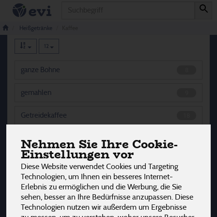
Produkt
Kaffee
46 von 3242
Heißgetränke
Kaffee
12
ganze Bohne
8
gemahlen
9
Getreidekaffee
18
Instant
4
Nehmen Sie Ihre Cookie-
Einstellungen vor
Kapseln & Pads
1
Diese Website verwendet Cookies und Targeting
Technologien, um Ihnen ein besseres Internet-
Kaffee-Obers, Gewürze & Aromen
6
Erlebnis zu ermöglichen und die Werbung, die Sie
sehen, besser an Ihre Bedürfnisse anzupassen. Diese
Technologien nutzen wir außerdem um Ergebnisse