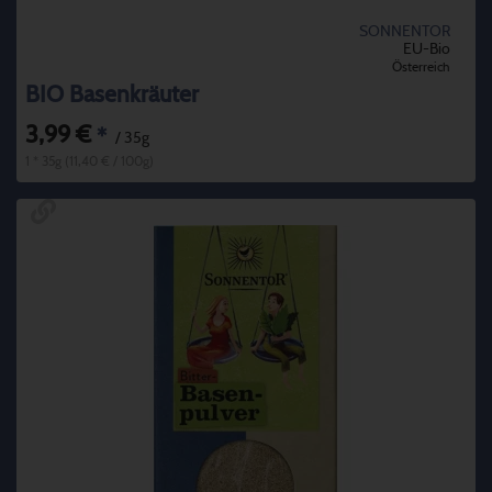
SONNENTOR
EU-Bio
Österreich
BIO Basenkräuter
3,99 €
*
/ 35g
1 * 35g (11,40 € / 100g)