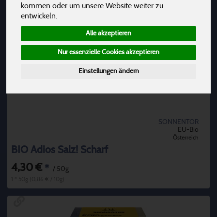
kommen oder um unsere Website weiter zu
entwickeln.
Alle akzeptieren
Nur essenzielle Cookies akzeptieren
Einstellungen ändern
SONNENTOR
EU-Bio
Österreich
BIO Adios Salz! Scharf
4,30 €
*
/ 50g
1 * 50g (0,86 € / 10g)