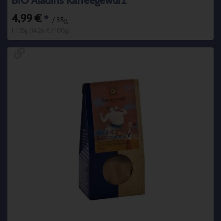
BIO Aladins Kaffeegewürz
4,99 €
*
/ 35g
1 * 35g (14,26 € / 100g)