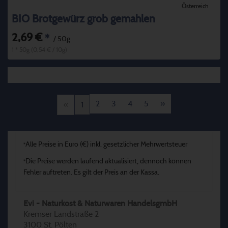
Österreich
BIO Brotgewürz grob gemahlen
2,69 €
*
/ 50g
1 * 50g (0,54 € / 10g)
2
3
4
5
»
«
1
Alle Preise in Euro (€) inkl. gesetzlicher Mehrwertsteuer
*
Die Preise werden laufend aktualisiert, dennoch können
*
Fehler auftreten. Es gilt der Preis an der Kassa.
Evi - Naturkost & Naturwaren HandelsgmbH
Kremser Landstraße 2
3100 St. Pölten