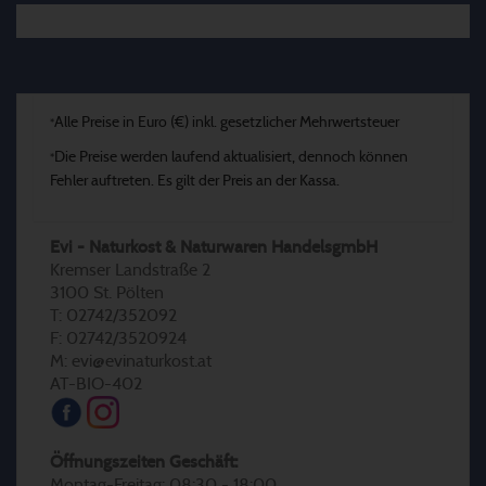
Alle Preise in Euro (€) inkl. gesetzlicher Mehrwertsteuer
*
Die Preise werden laufend aktualisiert, dennoch können
*
Fehler auftreten. Es gilt der Preis an der Kassa.
Evi - Naturkost & Naturwaren HandelsgmbH
Kremser Landstraße 2
3100 St. Pölten
T: 02742/352092
F: 02742/3520924
M: evi@evinaturkost.at
AT-BIO-402
Öffnungszeiten Geschäft:
Montag-Freitag: 08:30 - 18:00