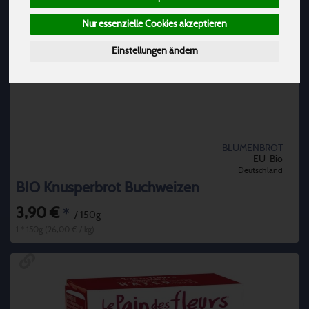
Nur essenzielle Cookies akzeptieren
Einstellungen ändern
BLUMENBROT
EU-Bio
Deutschland
BIO Knusperbrot Buchweizen
3,90 €
*
/ 150g
1 * 150g (26,00 € / kg)