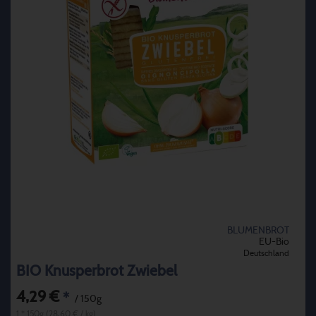
BLUMENBROT
EU-Bio
Deutschland
BIO Knusperbrot Zwiebel
4,29 €
*
/ 150g
1 * 150g (28,60 € / kg)