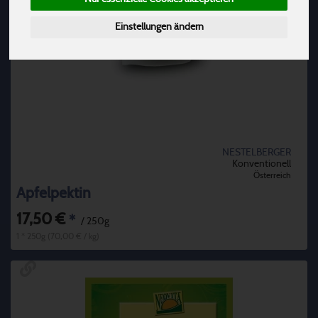
Einstellungen ändern
NESTELBERGER
Konventionell
Österreich
Apfelpektin
17,50 €
*
/ 250g
1 * 250g (70,00 € / kg)