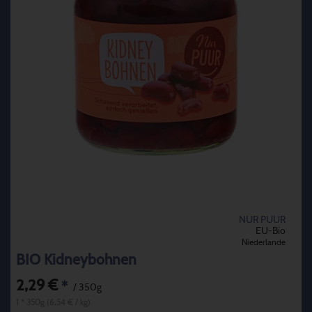
NUR PUUR
EU-Bio
Niederlande
BIO Kidneybohnen
2,29 €
*
/ 350g
1 * 350g (6,54 € / kg)