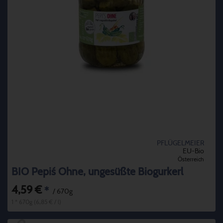
PFLÜGELMEIER
EU-Bio
Österreich
BIO Pepi´s Ohne, ungesüßte Biogurkerl
4,59 €
*
/ 670g
1 * 670g (6,85 € / l)