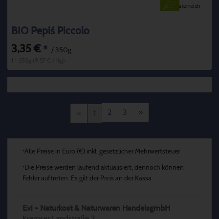
Österreich
BIO Pepi´s Piccolo
3,35 €
*
/ 350g
1 * 350g (9,57 € / 1kg)
2
3
»
«
1
Alle Preise in Euro (€) inkl. gesetzlicher Mehrwertsteuer
*
Die Preise werden laufend aktualisiert, dennoch können
*
Fehler auftreten. Es gilt der Preis an der Kassa.
Evi - Naturkost & Naturwaren HandelsgmbH
Kremser Landstraße 2