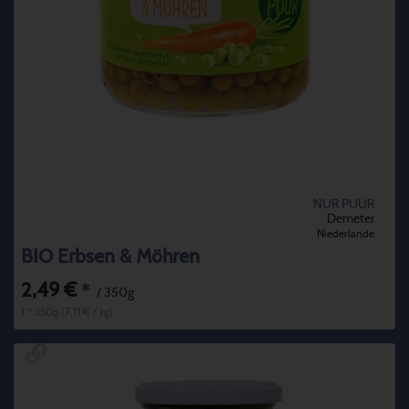
NUR PUUR
Demeter
Niederlande
BIO Erbsen & Möhren
2,49 €
*
/ 350g
1 * 350g (7,11 € / kg)