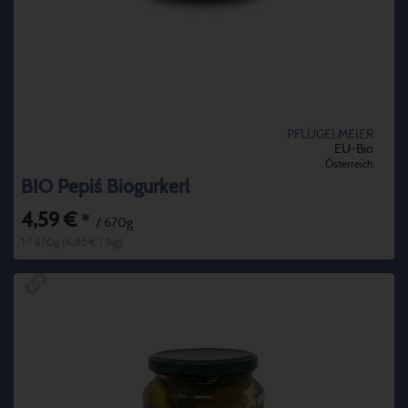
PFLÜGELMEIER
EU-Bio
Österreich
BIO Pepi´s Biogurkerl
4,59 €
*
/ 670g
1 * 670g (6,85 € / 1kg)