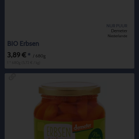
NUR PUUR
Demeter
Niederlande
BIO Erbsen
3,89 €
*
/ 680g
1 * 680g (5,72 € / kg)