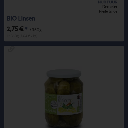
NUR PUUR
Demeter
Niederlande
BIO Linsen
2,75 €
*
/ 360g
1 * 360g (7,64 € / kg)