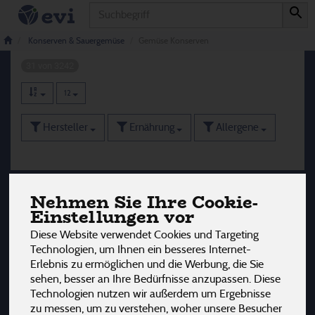
Produkt
Gemüse Konserven
Konserven & Sauergemüse
Gemüse Konserven
31 von 3242
12
Hersteller
Ernährung
Allergene
Nehmen Sie Ihre Cookie-
Einstellungen vor
Diese Website verwendet Cookies und Targeting
Technologien, um Ihnen ein besseres Internet-
Erlebnis zu ermöglichen und die Werbung, die Sie
sehen, besser an Ihre Bedürfnisse anzupassen. Diese
Technologien nutzen wir außerdem um Ergebnisse
zu messen, um zu verstehen, woher unsere Besucher