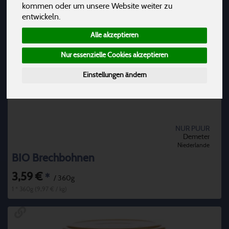
kommen oder um unsere Website weiter zu
entwickeln.
Alle akzeptieren
Nur essenzielle Cookies akzeptieren
Einstellungen ändern
NUR PUUR
Demeter
Niederlande
BIO Brechbohnen
3,59 €
*
/ 360g
1 * 360g (9,97 € / kg)