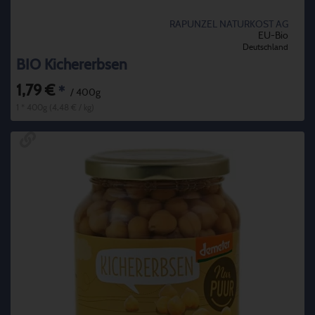
RAPUNZEL NATURKOST AG
EU-Bio
Deutschland
BIO Kichererbsen
1,79 €
*
/ 400g
1 * 400g (4,48 € / kg)