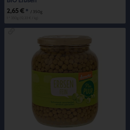
BIO Erbsen
2,65 €
*
/ 350g
1 * 350g (12,33 € / kg)