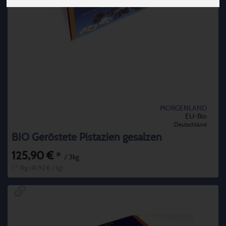
MORGENLAND
EU-Bio
Deutschland
BIO Geröstete Pistazien gesalzen
125,90 €
*
/ 3kg
1 * 3kg (41,92 € / kg)