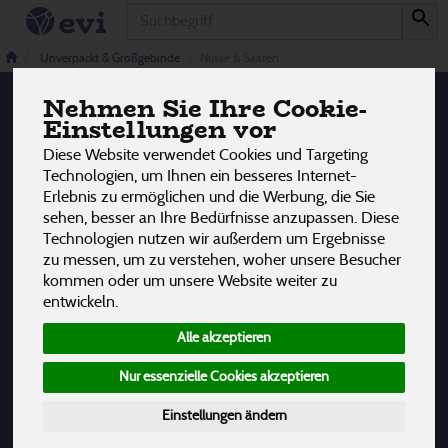
Produkt
Nüsse & Saaten
2 von 3242
Unverpackt & Großgebinde
Nüsse & Saaten
Nehmen Sie Ihre Cookie-
12
Einstellungen vor
Hersteller
Ernährung
Allergene
Diese Website verwendet Cookies und Targeting
Technologien, um Ihnen ein besseres Internet-
Erlebnis zu ermöglichen und die Werbung, die Sie
sehen, besser an Ihre Bedürfnisse anzupassen. Diese
Technologien nutzen wir außerdem um Ergebnisse
zu messen, um zu verstehen, woher unsere Besucher
kommen oder um unsere Website weiter zu
entwickeln.
Alle akzeptieren
Nur essenzielle Cookies akzeptieren
Einstellungen ändern