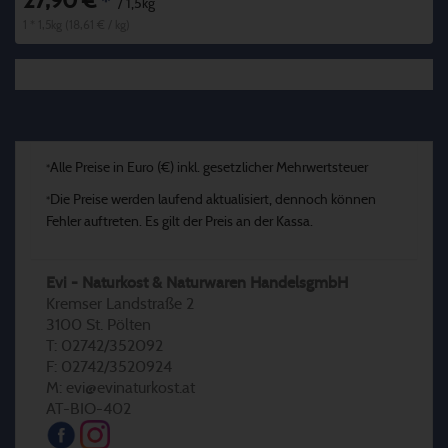
27,90 €
*
/ 1,5kg
1 * 1,5kg (18,61 € / kg)
Alle Preise in Euro (€) inkl. gesetzlicher Mehrwertsteuer
*
Die Preise werden laufend aktualisiert, dennoch können
*
Fehler auftreten. Es gilt der Preis an der Kassa.
Evi - Naturkost & Naturwaren HandelsgmbH
Kremser Landstraße 2
3100 St. Pölten
T: 02742/352092
F: 02742/3520924
M: evi@evinaturkost.at
AT-BIO-402