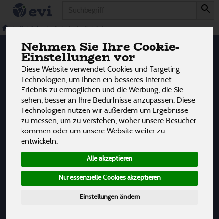
Produkt
alkoholische Getränke
Getränke
alkoholische Getränke
Nehmen Sie Ihre Cookie-
1 von 3242
Einstellungen vor
12
Diese Website verwendet Cookies und Targeting
Technologien, um Ihnen ein besseres Internet-
Wein
1
Erlebnis zu ermöglichen und die Werbung, die Sie
sehen, besser an Ihre Bedürfnisse anzupassen. Diese
Technologien nutzen wir außerdem um Ergebnisse
zu messen, um zu verstehen, woher unsere Besucher
kommen oder um unsere Website weiter zu
Hersteller
Allergene
entwickeln.
Alle akzeptieren
Nur essenzielle Cookies akzeptieren
Einstellungen ändern