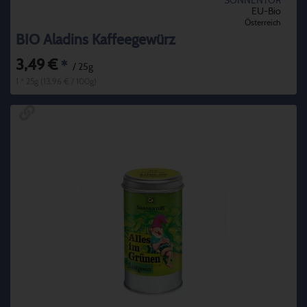
SONNENTOR
EU-Bio
Österreich
BIO Aladins Kaffeegewürz
3,49 €
*
/ 25g
1 * 25g (13,96 € / 100g)