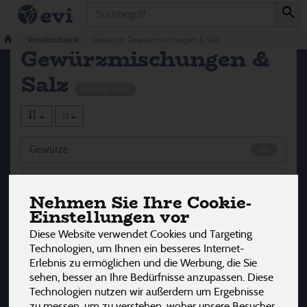
Produkt
Gewürze,
Vorratsschrank
Gewürze, Gewürzmischungen & Salz
Gewürzmischungen &
Salz
166 von 3242
12
Gewürze
66
Gewürzmischungen
54
Nehmen Sie Ihre Cookie-
Einstellungen vor
Kräuter
22
Diese Website verwendet Cookies und Targeting
Salz
26
Technologien, um Ihnen ein besseres Internet-
Erlebnis zu ermöglichen und die Werbung, die Sie
sehen, besser an Ihre Bedürfnisse anzupassen. Diese
Technologien nutzen wir außerdem um Ergebnisse
zu messen, um zu verstehen, woher unsere Besucher