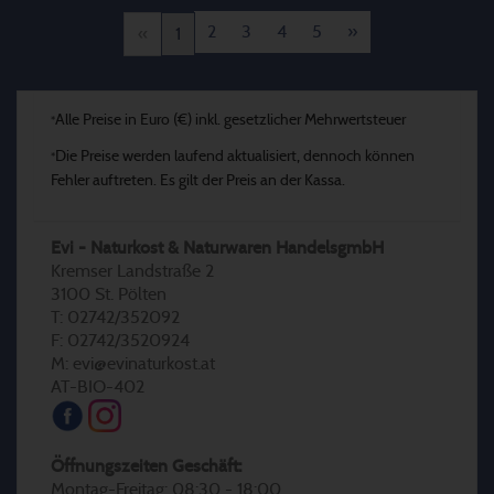
2
3
4
5
»
«
1
Alle Preise in Euro (€) inkl. gesetzlicher Mehrwertsteuer
*
Die Preise werden laufend aktualisiert, dennoch können
*
Fehler auftreten. Es gilt der Preis an der Kassa.
Evi - Naturkost & Naturwaren HandelsgmbH
Kremser Landstraße 2
3100 St. Pölten
T: 02742/352092
F: 02742/3520924
M: evi@evinaturkost.at
AT-BIO-402
Öffnungszeiten Geschäft:
Montag-Freitag: 08:30 - 18:00