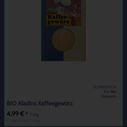
SONNENTOR
EU-Bio
Österreich
BIO Aladins Kaffeegewürz
4,99 €
*
/ 35g
1 * 35g (14,26 € / 100g)