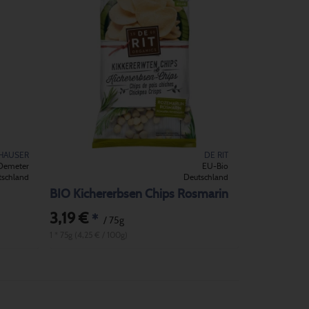
HAUSER
DE RIT
Demeter
EU-Bio
tschland
Deutschland
BIO Kichererbsen Chips Rosmarin
3,19 €
*
/ 75g
1 * 75g (4,25 € / 100g)