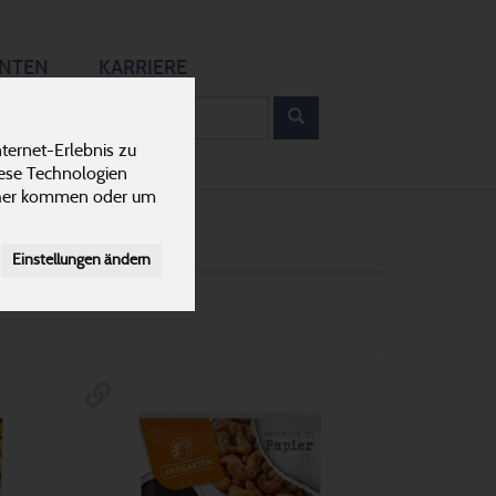
12
ANTEN
KARRIERE
rodukt
ternet-Erlebnis zu
Reis- & Maiswaffeln
8
iese Technologien
cher kommen oder um
Einstellungen ändern