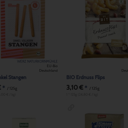
WERZ NATURKORNMÜHLE
EU-Bio
Deutschland
Deu
nkel Stangen
BIO Erdnuss Flips
€
3,10 €
*
*
/ 125g
/ 125g
6,00 € / kg)
1 * 125g (24,80 € / kg)