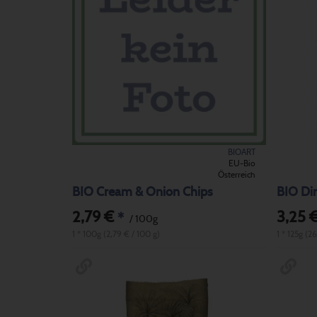
BIOART
EU-Bio
Österreich
BIO Cream & Onion Chips
BIO Di
2,79 €
3,25 
*
/ 100g
1 * 100g (2,79 € / 100 g)
1 * 125g (2