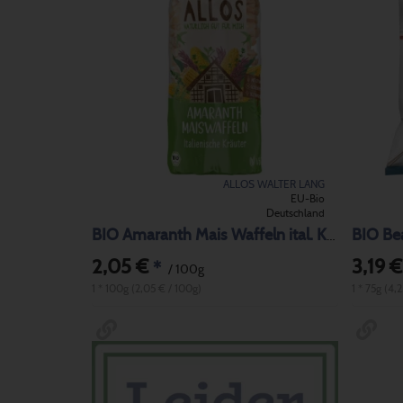
ALLOS WALTER LANG
EU-Bio
Deutschland
BIO Bea
BIO Amaranth Mais Waffeln ital. Kräuter
2,05 €
3,19 €
*
/ 100g
1 * 100g (2,05 € / 100g)
1 * 75g (4,