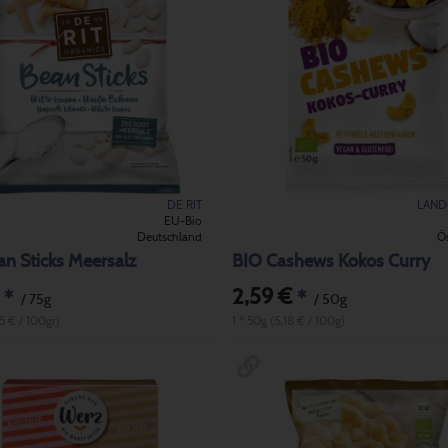
DE RIT
LAND
EU-Bio
Deutschland
Ös
n Sticks Meersalz
BIO Cashews Kokos Curry
2,59 €
*
*
/ 75g
/ 50g
25 € / 100gr)
1 * 50g (5,18 € / 100g)