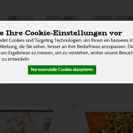
 Knabbern
ÜBER UNS
RESTAURANT
UNSERE LIEFER
P
 Ihre Cookie-Einstellungen vor
det Cookies und Targeting Technologien, um Ihnen ein besseres In
Nüsse gesalzen
7
Werbung, die Sie sehen, besser an Ihre Bedürfnisse anzupassen. D
 um Ergebnisse zu messen, um zu verstehen, woher unsere Besu
Studentenfutter & Nussmischungen
1
 zu entwickeln.
Nur essenzielle Cookies akzeptieren