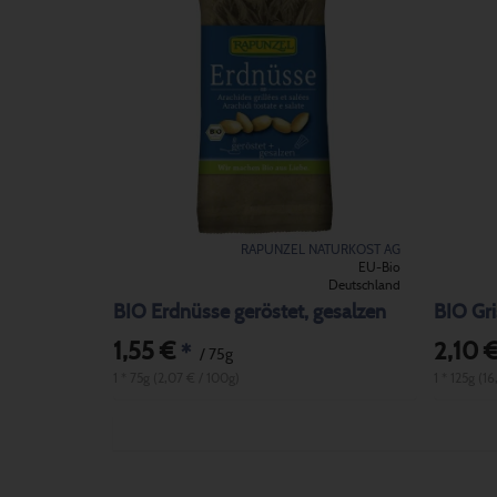
RAPUNZEL NATURKOST AG
EU-Bio
Deutschland
BIO Erdnüsse geröstet, gesalzen
BIO Gri
1,55 €
2,10 
*
/ 75g
1 * 75g (2,07 € / 100g)
1 * 125g (16