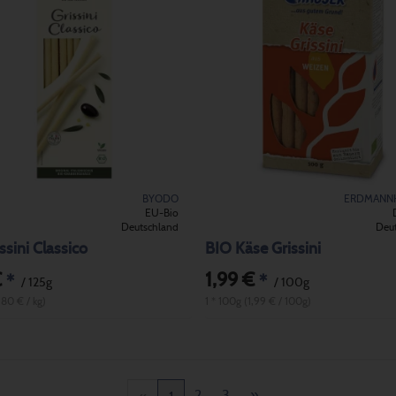
BYODO
ERDMANN
EU-Bio
Deutschland
Deu
ssini Classico
BIO Käse Grissini
€
1,99 €
*
*
/ 125g
/ 100g
,80 € / kg)
1 * 100g (1,99 € / 100g)
2
3
»