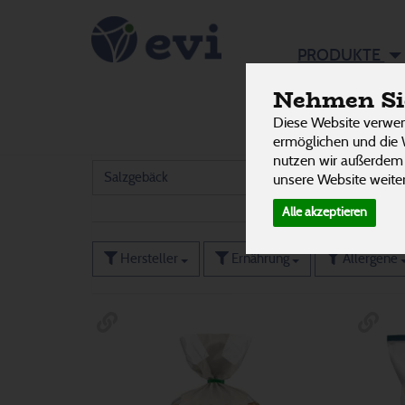
Snacks &
PRODUKTE
Nehmen Sie
Diese Website verwen
Chips & Flips
10
ermöglichen und die 
33 von 3242
nutzen wir außerdem
Salzgebäck
8
unsere Website weiter
Alle akzeptieren
Hersteller
Ernährung
Allergene