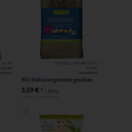
DE RIT
RAPUNZEL NATURKOST AG
EU-Bio
EU-Bio
tschland
Deutschland
BIO Erdnüsse geröstet gesalzen
3,59 €
*
/ 200 g
1 * 200 g (1,80 € / 100 g)