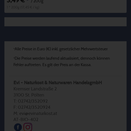
3,49 €
*
/ 200g
1 * 200g (17,45 € / kg)
Alle Preise in Euro (€) inkl. gesetzlicher Mehrwertsteuer
*
Die Preise werden laufend aktualisiert, dennoch können
*
Fehler auftreten. Es gilt der Preis an der Kassa.
Evi - Naturkost & Naturwaren HandelsgmbH
Kremser Landstraße 2
3100 St. Pölten
T: 02742/352092
F: 02742/3520924
M: evi@evinaturkost.at
AT-BIO-402