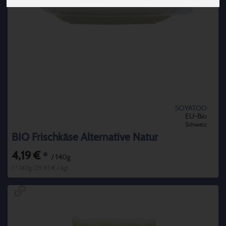
SOYATOO
EU-Bio
Schweiz
BIO Frischkäse Alternative Natur
4,19 €
*
/ 140g
1 * 140g (29,93 € / kg)