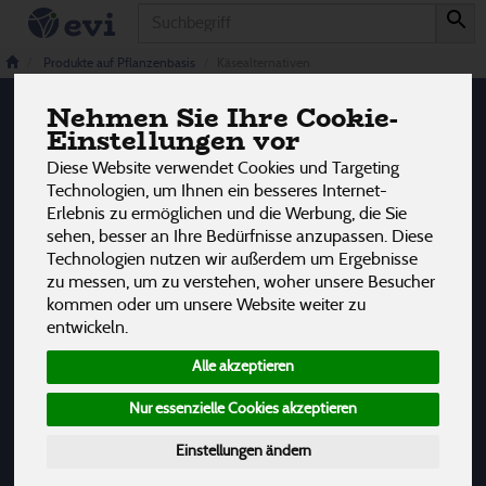
Produkt
Käsealternativen
2 von 3242
Produkte auf Pflanzenbasis
Käsealternativen
Nehmen Sie Ihre Cookie-
12
Einstellungen vor
Hersteller
Ernährung
Allergene
Diese Website verwendet Cookies und Targeting
Technologien, um Ihnen ein besseres Internet-
Erlebnis zu ermöglichen und die Werbung, die Sie
sehen, besser an Ihre Bedürfnisse anzupassen. Diese
Technologien nutzen wir außerdem um Ergebnisse
zu messen, um zu verstehen, woher unsere Besucher
kommen oder um unsere Website weiter zu
entwickeln.
Alle akzeptieren
Nur essenzielle Cookies akzeptieren
Einstellungen ändern