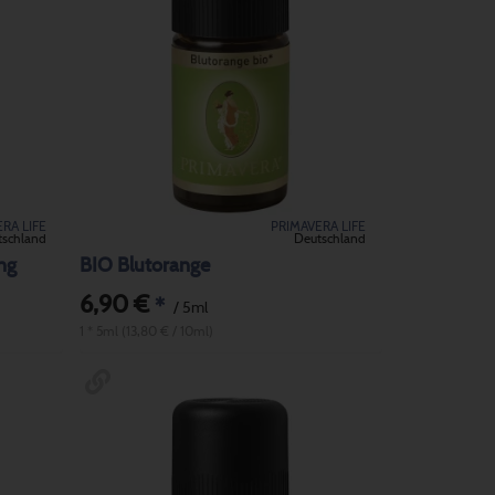
RA LIFE
PRIMAVERA LIFE
tschland
Deutschland
ng
BIO Blutorange
6,90 €
*
/ 5ml
1 * 5ml (13,80 € / 10ml)