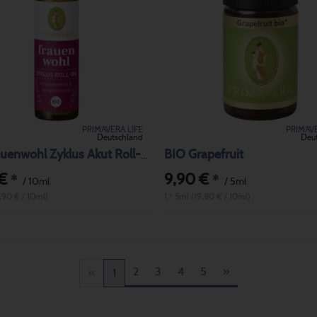
PRIMAVERA LIFE
PRIMAVE
Deutschland
Deu
BIO Grapefruit
BIO Frauenwohl Zyklus Akut Roll-On
 €
9,90 €
*
*
/ 10ml
/ 5ml
1,90 € / 10ml)
1 * 5ml (19,80 € / 10ml)
2
3
4
5
»
«
1