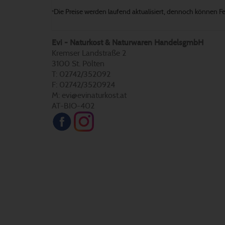
Die Preise werden laufend aktualisiert, dennoch können Fehl
*
Evi - Naturkost & Naturwaren HandelsgmbH
Kremser Landstraße 2
3100 St. Pölten
T: 02742/352092
F: 02742/3520924
M: evi@evinaturkost.at
AT-BIO-402