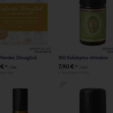
PRIMAVERA LIFE
PRIMAVE
Deutschland
Deu
tendes Zitrusglück
BIO Eukalyptus citriodora
 €
7,90 €
*
*
/ Stk.
/ 5ml
,50 € / Stk.)
1 * 5ml (15,80 € / 10ml)