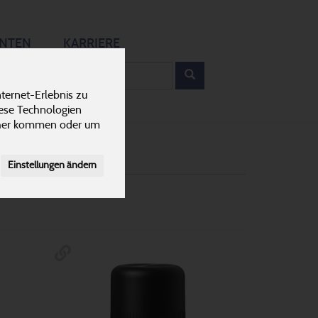
12
ANTEN
KARRIERE
rodukt
ternet-Erlebnis zu
Duft-Sets
1
iese Technologien
cher kommen oder um
Einstellungen ändern