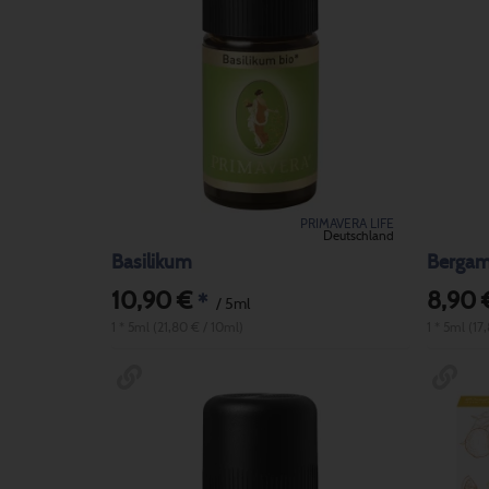
PRIMAVERA LIFE
Deutschland
Basilikum
Bergam
10,90 €
8,90 
*
/ 5ml
1 * 5ml (21,80 € / 10ml)
1 * 5ml (17