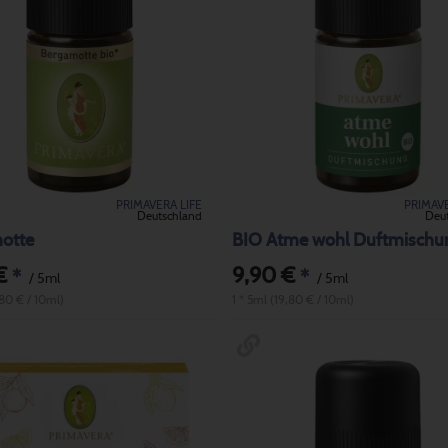
PRIMAVERA LIFE
PRIMAVE
Deutschland
Deu
otte
BIO Atme wohl Duftmischu
€
9,90 €
*
*
/ 5ml
/ 5ml
,80 € / 10ml)
1 * 5ml (19,80 € / 10ml)