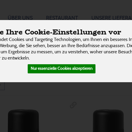
he Öle &
ÜBER UNS
RESTAURANT
UNSERE LIEFER
P
 Ihre Cookie-Einstellungen vor
det Cookies und Targeting Technologien, um Ihnen ein besseres In
Ätherische Öle
63
Werbung, die Sie sehen, besser an Ihre Bedürfnisse anzupassen. D
7 von 3242
 um Ergebnisse zu messen, um zu verstehen, woher unsere Besu
 zu entwickeln.
Zubehör
5
Nur essenzielle Cookies akzeptieren