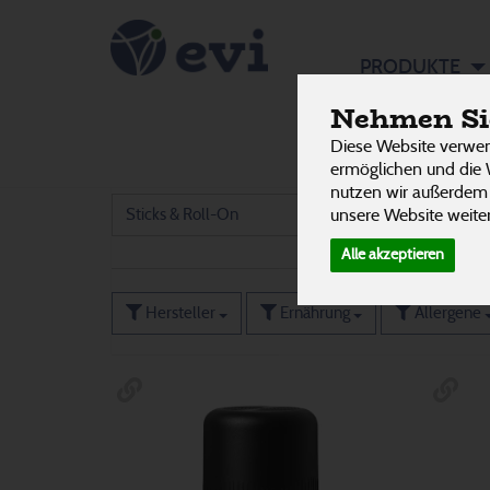
Ätherisc
PRODUKTE
Nehmen Sie
Zubehör
Diese Website verwen
Duftmischungen
8
ermöglichen und die 
9
nutzen wir außerdem
unsere Website weiter
Sticks & Roll-On
5
Alle akzeptieren
Hersteller
Ernährung
Allergene