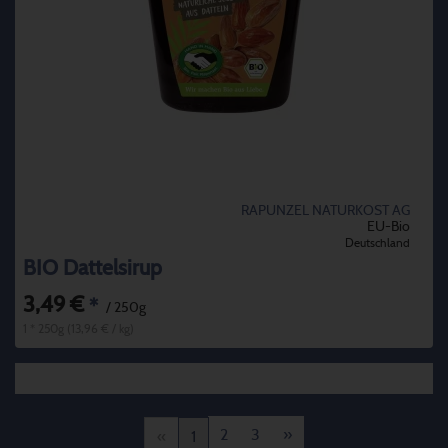
RAPUNZEL NATURKOST AG
EU-Bio
Deutschland
BIO Dattelsirup
3,49 €
*
/ 250g
1 * 250g (13,96 € / kg)
2
3
»
«
1