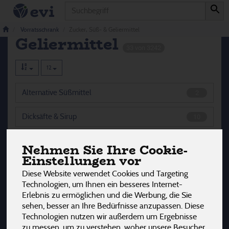
Produkt
Zucker, Süß- &
Vorratsschrank
Zucker, Süß- & Geliermittel
Geliermittel
33 von 3242
12
Alternative Süßmittel
2
Dicksäfte & Sirup
10
Geliermittel
6
Nehmen Sie Ihre Cookie-
Einstellungen vor
Zucker
15
Diese Website verwendet Cookies und Targeting
Technologien, um Ihnen ein besseres Internet-
Erlebnis zu ermöglichen und die Werbung, die Sie
sehen, besser an Ihre Bedürfnisse anzupassen. Diese
Hersteller
Ernährung
Allergene
Technologien nutzen wir außerdem um Ergebnisse
zu messen, um zu verstehen, woher unsere Besucher