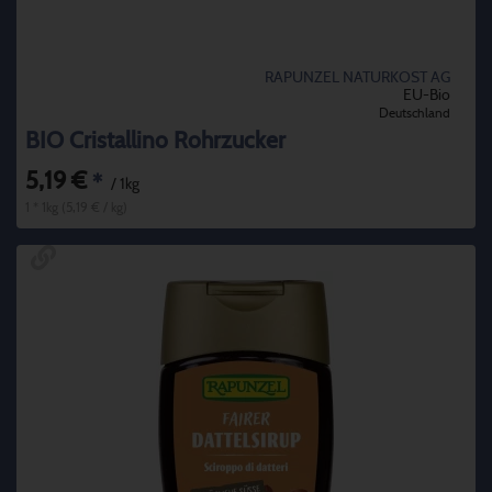
RAPUNZEL NATURKOST AG
EU-Bio
Deutschland
BIO Cristallino Rohrzucker
5,19 €
*
/ 1kg
1 * 1kg (5,19 € / kg)