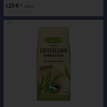
1,25 €
*
/ 6Stck
1 * 6Stck (0,21 € / Stck)