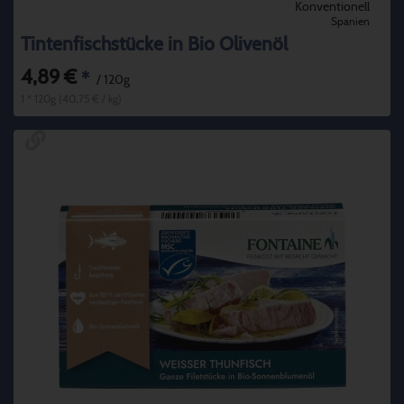
Konventionell
Spanien
Tintenfischstücke in Bio Olivenöl
4,89 €
*
/ 120g
1 * 120g (40,75 € / kg)