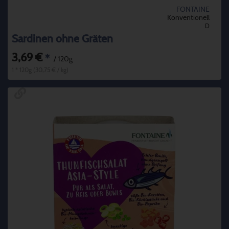
FONTAINE
Konventionell
D
Sardinen ohne Gräten
3,69 €
*
/ 120g
1 * 120g (30,75 € / kg)