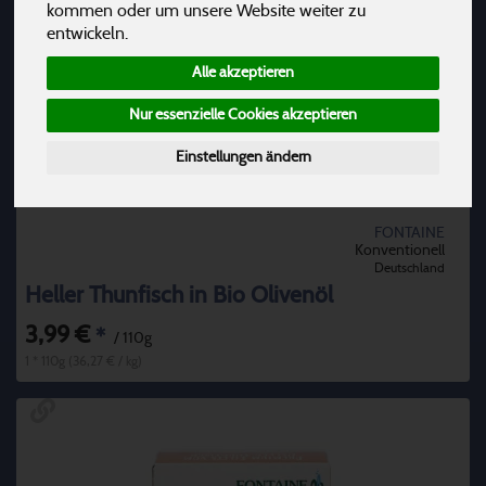
kommen oder um unsere Website weiter zu
entwickeln.
Alle akzeptieren
Nur essenzielle Cookies akzeptieren
Einstellungen ändern
FONTAINE
Konventionell
Deutschland
Heller Thunfisch in Bio Olivenöl
3,99 €
*
/ 110g
1 * 110g (36,27 € / kg)