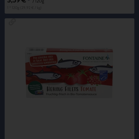
3,59 €
*
/ 120g
1 * 120g (29,92 € / kg)