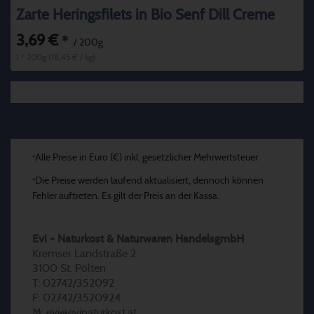
Zarte Heringsfilets in Bio Senf Dill Creme
3,69 €
*
/ 200g
1 * 200g (18,45 € / kg)
Alle Preise in Euro (€) inkl. gesetzlicher Mehrwertsteuer
*
Die Preise werden laufend aktualisiert, dennoch können
*
Fehler auftreten. Es gilt der Preis an der Kassa.
Evi - Naturkost & Naturwaren HandelsgmbH
Kremser Landstraße 2
3100 St. Pölten
T: 02742/352092
F: 02742/3520924
M: evi@evinaturkost.at