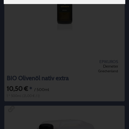
EPIKUROS
Demeter
Griechenland
BIO Olivenöl nativ extra
10,50 €
*
/ 500ml
1 * 500ml (21,00 € / l)