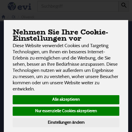
Produkt
Olivenöl
2 von 3242
Öl
Olivenöl
Nehmen Sie Ihre Cookie-
12
Einstellungen vor
Hersteller
Ernährung
Allergene
Diese Website verwendet Cookies und Targeting
Technologien, um Ihnen ein besseres Internet-
Erlebnis zu ermöglichen und die Werbung, die Sie
sehen, besser an Ihre Bedürfnisse anzupassen. Diese
Technologien nutzen wir außerdem um Ergebnisse
zu messen, um zu verstehen, woher unsere Besucher
kommen oder um unsere Website weiter zu
entwickeln.
Alle akzeptieren
Nur essenzielle Cookies akzeptieren
Einstellungen ändern