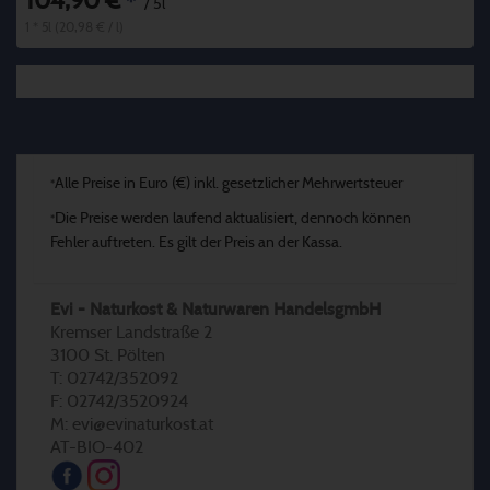
104,90 €
*
/ 5l
1 * 5l (20,98 € / l)
Alle Preise in Euro (€) inkl. gesetzlicher Mehrwertsteuer
*
Die Preise werden laufend aktualisiert, dennoch können
*
Fehler auftreten. Es gilt der Preis an der Kassa.
Evi - Naturkost & Naturwaren HandelsgmbH
Kremser Landstraße 2
3100 St. Pölten
T: 02742/352092
F: 02742/3520924
M: evi@evinaturkost.at
AT-BIO-402