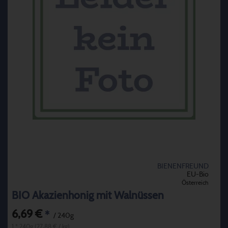
BIENENFREUND
EU-Bio
Österreich
BIO Akazienhonig mit Walnüssen
6,69 €
*
/ 240g
1 * 240g (27,88 € / kg)