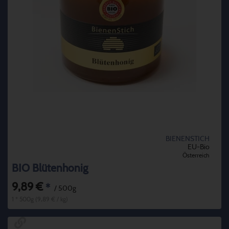
BIENENSTICH
EU-Bio
Österreich
BIO Blütenhonig
9,89 €
*
/ 500g
1 * 500g (9,89 € / kg)