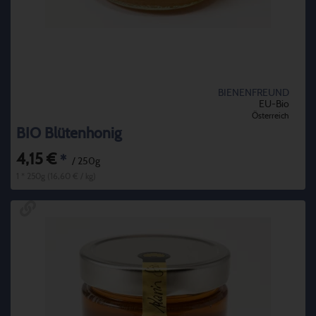
BIENENFREUND
EU-Bio
Österreich
BIO Blütenhonig
4,15 €
*
/ 250g
1 * 250g (16,60 € / kg)