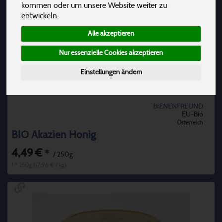
kommen oder um unsere Website weiter zu
entwickeln.
Alle akzeptieren
Nur essenzielle Cookies akzeptieren
Einstellungen ändern
BIENENFREUND
EU-Bio
Österreich
BIO Akazien Honig
4,49 €
*
/ 250g
1 * 250g (17,96 € / kg)