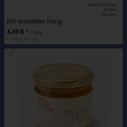
BIENENFREUND
EU-Bio
Österreich
BIO Anisblüten Honig
4,49 €
*
/ 250g
1 * 250g (17,96 € / kg)