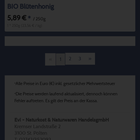
BIO Blütenhonig
5,89 €
*
/ 250g
1 * 250g (23,56 € / kg)
2
3
»
«
1
Alle Preise in Euro (€) inkl. gesetzlicher Mehrwertsteuer
*
Die Preise werden laufend aktualisiert, dennoch können
*
Fehler auftreten. Es gilt der Preis an der Kassa.
Evi - Naturkost & Naturwaren HandelsgmbH
Kremser Landstraße 2
3100 St. Pölten
T: 02742/352092