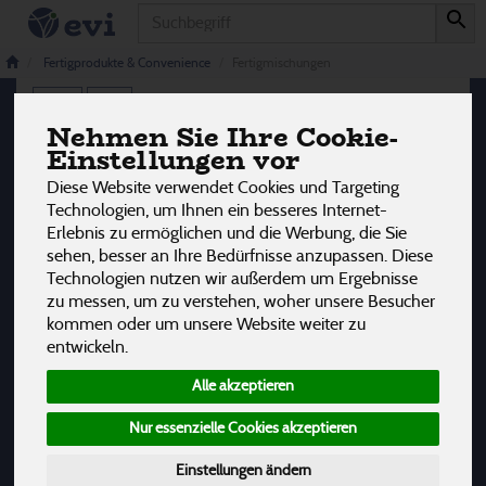
Produkt
Fertigmischungen
3 von 3242
Fertigprodukte & Convenience
Fertigmischungen
12
Nehmen Sie Ihre Cookie-
Einstellungen vor
Hersteller
Ernährung
Allergene
Diese Website verwendet Cookies und Targeting
Technologien, um Ihnen ein besseres Internet-
Erlebnis zu ermöglichen und die Werbung, die Sie
sehen, besser an Ihre Bedürfnisse anzupassen. Diese
Technologien nutzen wir außerdem um Ergebnisse
zu messen, um zu verstehen, woher unsere Besucher
kommen oder um unsere Website weiter zu
entwickeln.
Alle akzeptieren
Nur essenzielle Cookies akzeptieren
Einstellungen ändern