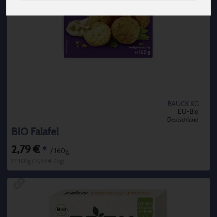
BAUCK KG
EU-Bio
Deutschland
BIO Falafel
2,79 €
*
/ 160g
1 * 160g (17,44 € / kg)