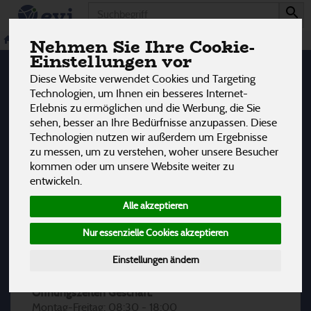
Produkt
Nehmen Sie Ihre Cookie-
Einstellungen vor
Alle Preise in Euro (€) inkl. gesetzlicher Mehrwertsteuer
*
Diese Website verwendet Cookies und Targeting
Technologien, um Ihnen ein besseres Internet-
Die Preise werden laufend aktualisiert, dennoch können
*
Erlebnis zu ermöglichen und die Werbung, die Sie
Fehler auftreten. Es gilt der Preis an der Kassa.
sehen, besser an Ihre Bedürfnisse anzupassen. Diese
Technologien nutzen wir außerdem um Ergebnisse
zu messen, um zu verstehen, woher unsere Besucher
Evi - Naturkost & Naturwaren HandelsgmbH
kommen oder um unsere Website weiter zu
Kremser Landstraße 2
entwickeln.
3100 St. Pölten
T: 02742/352092
Alle akzeptieren
F: 02742/3520924
M: evi@evinaturkost.at
Nur essenzielle Cookies akzeptieren
AT-BIO-402
Einstellungen ändern
Öffnungszeiten Geschäft:
Montag-Freitag: 08:30 - 18:00