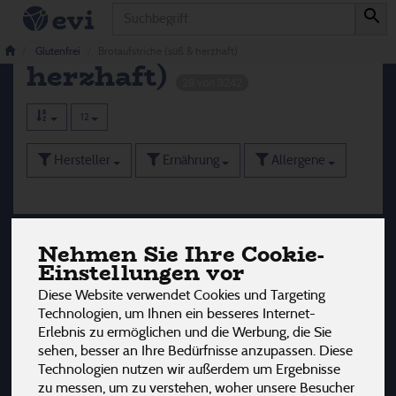
Produkt
Brotaufstriche (süß &
Glutenfrei
Brotaufstriche (süß & herzhaft)
herzhaft)
28 von 3242
12
Hersteller
Ernährung
Allergene
Nehmen Sie Ihre Cookie-
Einstellungen vor
Diese Website verwendet Cookies und Targeting
Technologien, um Ihnen ein besseres Internet-
Erlebnis zu ermöglichen und die Werbung, die Sie
sehen, besser an Ihre Bedürfnisse anzupassen. Diese
Technologien nutzen wir außerdem um Ergebnisse
zu messen, um zu verstehen, woher unsere Besucher