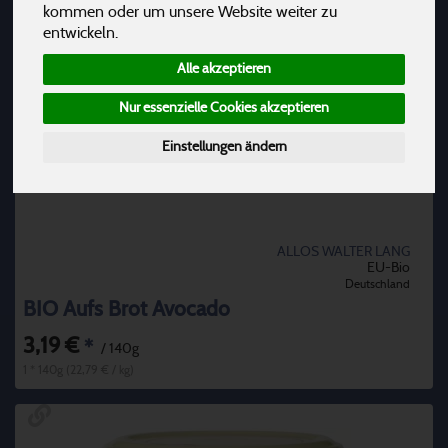
kommen oder um unsere Website weiter zu
entwickeln.
Alle akzeptieren
Nur essenzielle Cookies akzeptieren
Einstellungen ändern
ALLOS WALTER LANG
EU-Bio
Deutschland
BIO Aufs Brot Avocado
3,19 €
*
/ 140g
1 * 140g (22,79 € / kg)