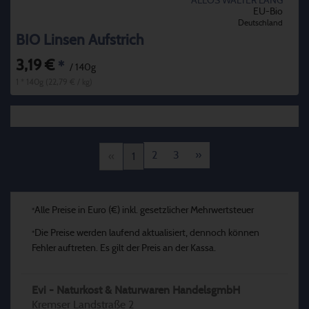
ALLOS WALTER LANG
EU-Bio
Deutschland
BIO Linsen Aufstrich
3,19 €
*
/ 140g
1 * 140g (22,79 € / kg)
2
3
»
«
1
Alle Preise in Euro (€) inkl. gesetzlicher Mehrwertsteuer
*
Die Preise werden laufend aktualisiert, dennoch können
*
Fehler auftreten. Es gilt der Preis an der Kassa.
Evi - Naturkost & Naturwaren HandelsgmbH
Kremser Landstraße 2