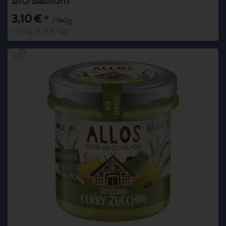
BIO Basitom
3,10 €
*
/ 160g
1 * 160g (19,38 € / kg)