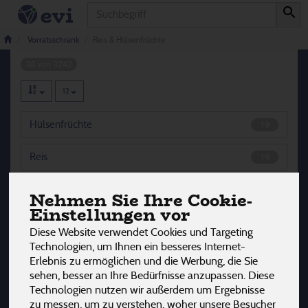
Produkt
Reis & Hülsenfrüchte
Vorratsschrank
Reis & Hülsenfrüchte
38 von 3242
12
Hülsenfrüchte
19
Reis
19
Nehmen Sie Ihre Cookie-
Einstellungen vor
Hersteller
Ernährung
Allergene
Diese Website verwendet Cookies und Targeting
Technologien, um Ihnen ein besseres Internet-
Erlebnis zu ermöglichen und die Werbung, die Sie
sehen, besser an Ihre Bedürfnisse anzupassen. Diese
Technologien nutzen wir außerdem um Ergebnisse
zu messen, um zu verstehen, woher unsere Besucher