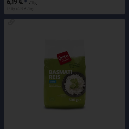
6,19 €
*
/ 1kg
1 * 1kg (6,19 € / kg)