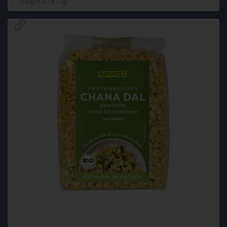
1 * 500g (9,40 € / kg)