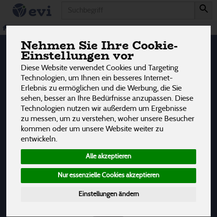
Produkt
Säfte
1 von 3242
antialkoholische Getränke
Säfte
Nehmen Sie Ihre Cookie-
12
Einstellungen vor
Diese Website verwendet Cookies und Targeting
Obstsäfte
1
Technologien, um Ihnen ein besseres Internet-
Erlebnis zu ermöglichen und die Werbung, die Sie
sehen, besser an Ihre Bedürfnisse anzupassen. Diese
Technologien nutzen wir außerdem um Ergebnisse
Hersteller
Ernährung
Allergene
zu messen, um zu verstehen, woher unsere Besucher
kommen oder um unsere Website weiter zu
entwickeln.
Alle akzeptieren
Nur essenzielle Cookies akzeptieren
Einstellungen ändern