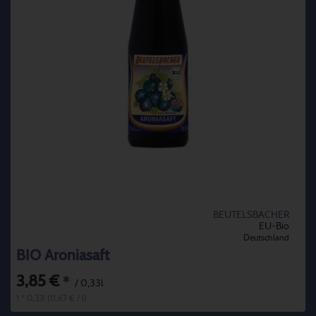
BEUTELSBACHER
EU-Bio
Deutschland
BIO Aroniasaft
3,85 €
*
/ 0,33l
1 * 0,33l (11,67 € / l)