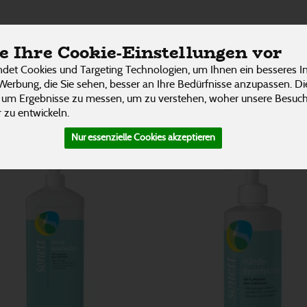
rtikel
ÜBER UNS
RESTAURANT
UNSERE LIEFER
 Ihre Cookie-Einstellungen vor
3 von 3242
P
det Cookies und Targeting Technologien, um Ihnen ein besseres In
Werbung, die Sie sehen, besser an Ihre Bedürfnisse anzupassen. D
 um Ergebnisse zu messen, um zu verstehen, woher unsere Besu
 zu entwickeln.
Nur essenzielle Cookies akzeptieren