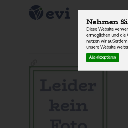
Hygienea
PRODUKTE
Nehmen Sie
Diese Website verwen
ermöglichen und die 
nutzen wir außerdem
Hersteller
Ernährung
Allergene
unsere Website weiter
Alle akzeptieren