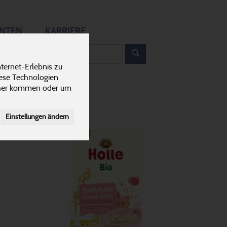
12
ANTEN
KARRIERE
rodukt
ternet-Erlebnis zu
iese Technologien
cher kommen oder um
Einstellungen ändern