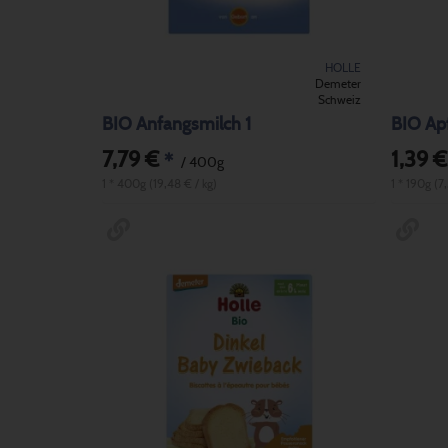
HOLLE
Demeter
Schweiz
BIO Anfangsmilch 1
BIO Apf
7,79 €
1,39 €
*
/ 400g
1 * 400g (19,48 € / kg)
1 * 190g (7,