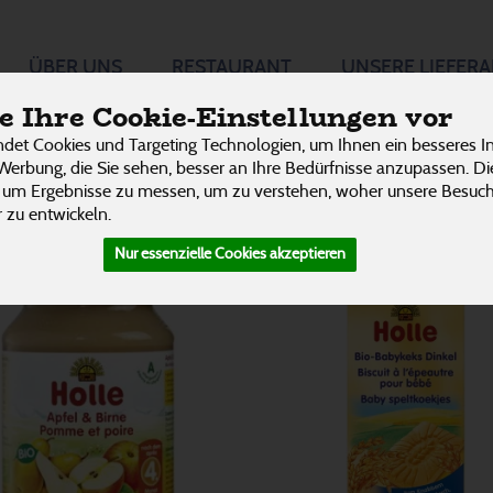
rung &
ÜBER UNS
RESTAURANT
UNSERE LIEFER
P
 Ihre Cookie-Einstellungen vor
det Cookies und Targeting Technologien, um Ihnen ein besseres In
Werbung, die Sie sehen, besser an Ihre Bedürfnisse anzupassen. D
242
 um Ergebnisse zu messen, um zu verstehen, woher unsere Besu
 zu entwickeln.
Nur essenzielle Cookies akzeptieren