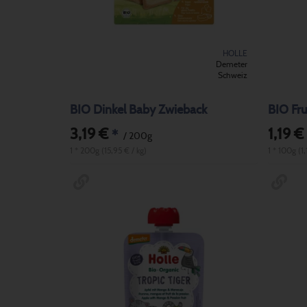
HOLLE
Demeter
Schweiz
BIO Dinkel Baby Zwieback
BIO Fr
3,19 €
1,19 €
*
/ 200g
1 * 200g (15,95 € / kg)
1 * 100g (1