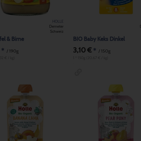
HOLLE
Demeter
Schweiz
el & Birne
BIO Baby Keks Dinkel
3,10 €
*
*
/ 190g
/ 150g
32 € / kg)
1 * 150g (20,67 € / kg)