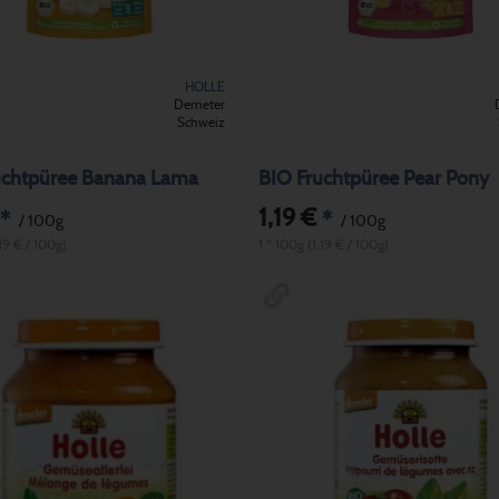
HOLLE
Demeter
Schweiz
uchtpüree Banana Lama
BIO Fruchtpüree Pear Pony
1,19 €
*
*
/ 100g
/ 100g
,19 € / 100g)
1 * 100g (1,19 € / 100g)