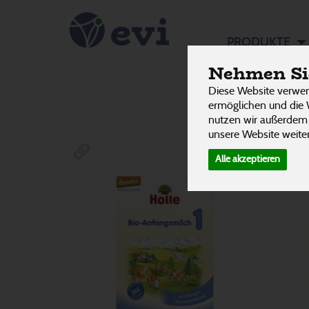
Babynah
PRODUKTE
Nehmen Sie
Beikost
Diese Website verwen
Hersteller
Ernährung
Allergene
ermöglichen und die 
21 von 3
nutzen wir außerdem
unsere Website weiter
Alle akzeptieren