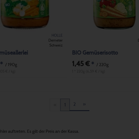
HOLLE
Demeter
Schweiz
üseallerlei
BIO Gemüserisotto
1,45 €
*
*
/ 190g
/ 220g
,05 € / kg)
1 * 220g (6,59 € / kg)
2
»
«
1
er auftreten. Es gilt der Preis an der Kassa.