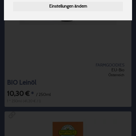
Einstellungen ändern
FARMGOODIES
EU-Bio
Österreich
BIO Leinöl
10,30 €
*
/ 250ml
1 * 250ml (41,20 € / l)