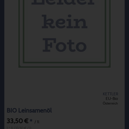
KETTLER
EU-Bio
Österreich
BIO Leinsamenöl
33,50 €
*
/ 1l
1 * 1l (33,50 € / l)