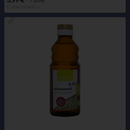
5,99 €
*
/ 250ml
1 * 250ml (23,96 € / l)