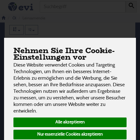
Produkt
Leinsamenöle
5 von 3242
Öl
Leinsamenöle
12
Hersteller
Ernährung
Allergene
Nehmen Sie Ihre Cookie-
Einstellungen vor
Diese Website verwendet Cookies und Targeting
Technologien, um Ihnen ein besseres Internet-
Erlebnis zu ermöglichen und die Werbung, die Sie
sehen, besser an Ihre Bedürfnisse anzupassen. Diese
Technologien nutzen wir außerdem um Ergebnisse
zu messen, um zu verstehen, woher unsere Besucher
kommen oder um unsere Website weiter zu
entwickeln.
Alle akzeptieren
Nur essenzielle Cookies akzeptieren