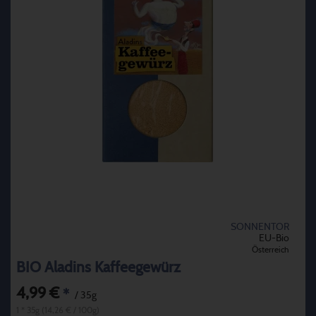
SONNENTOR
EU-Bio
Österreich
BIO Aladins Kaffeegewürz
4,99 €
*
/ 35g
1 * 35g (14,26 € / 100g)