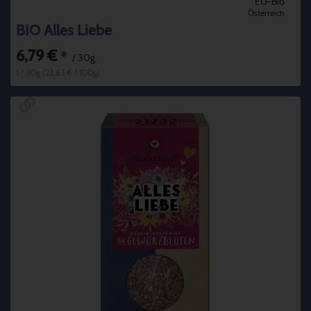
EU-Bio
Österreich
BIO Alles Liebe
6,79 €
*
/ 30g
1 * 30g (22,63 € / 100g)