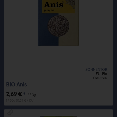
SONNENTOR
EU-Bio
Österreich
BIO Anis
2,69 €
*
/ 50g
1 * 50g (0,54 € / 10g)