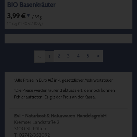
BIO Basenkräuter
3,99 €
*
/ 35g
1 * 35g (11,40 € / 100g)
2
3
4
5
»
«
1
Alle Preise in Euro (€) inkl. gesetzlicher Mehrwertsteuer
*
Die Preise werden laufend aktualisiert, dennoch können
*
Fehler auftreten. Es gilt der Preis an der Kassa.
Evi - Naturkost & Naturwaren HandelsgmbH
Kremser Landstraße 2
3100 St. Pölten
T: 02742/352092