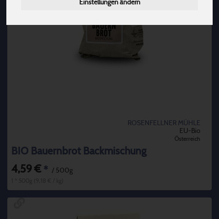
Einstellungen ändern
ROSENFELLNER MÜHLE
EU-Bio
Österreich
BIO Bauernbrot Backmischung
4,59 €
*
/ 500g
1 * 500g (9,18 € / kg)