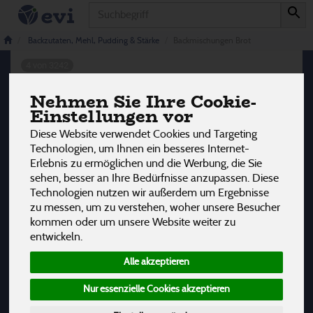
Produkt
Backmischungen Brot
Backzutaten, Mehl, Pudding & Stärke
Backmischungen Brot
4 von 3242
Nehmen Sie Ihre Cookie-
12
Einstellungen vor
Hersteller
Ernährung
Allergene
Diese Website verwendet Cookies und Targeting
Technologien, um Ihnen ein besseres Internet-
Erlebnis zu ermöglichen und die Werbung, die Sie
sehen, besser an Ihre Bedürfnisse anzupassen. Diese
Technologien nutzen wir außerdem um Ergebnisse
zu messen, um zu verstehen, woher unsere Besucher
kommen oder um unsere Website weiter zu
entwickeln.
Alle akzeptieren
Nur essenzielle Cookies akzeptieren